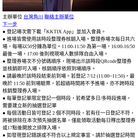
主辦單位
台灣角川
聯絡主辦單位
下一步
●
登記場次需下載「KKTIX App」並加入會員。
●
進場皆需使用該時段整理券核銷入場。整理券場次每日共六
場，每場以50分鐘為單位。11:00-11:50 為第一場，16:00-16:50
最後一場，17:00 後則視現場人數排隊自由入場。
●
整理券場次不分號碼順序，現場出示該時段QRcode整理券
並核銷即可入場，核銷順序依照到場順序。
●
請最晚於該時段結束前到場。若登記 7/12 (11:00~11:50)，最
晚於 11:50 前到場驗票，若超過時間將不予進場，亦不跨時段
核銷整理券入場。
●
每筆登記單限定登記一個時段，若希望多日/多時段進場，
需要建立新的抽選登記單
● 每個活動日皆可登記 2 個不同時段，若有任一日登記不符，
將被排除在本次預先抽選名單，僅能領取活動每日釋出整理券
或17點後開放之排隊入場。
● 如發現登記錯誤或不符合以上規定事宜，請於抽選登記時間